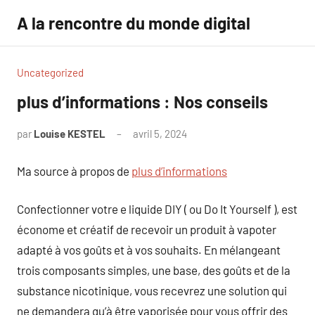
Aller
A la rencontre du monde digital
au
contenu
Uncategorized
plus d’informations : Nos conseils
par
Louise KESTEL
avril 5, 2024
Aucun
commentaire
Ma source à propos de
plus d’informations
Confectionner votre e liquide DIY ( ou Do It Yourself ), est
économe et créatif de recevoir un produit à vapoter
adapté à vos goûts et à vos souhaits. En mélangeant
trois composants simples, une base, des goûts et de la
substance nicotinique, vous recevrez une solution qui
ne demandera qu’à être vaporisée pour vous offrir des