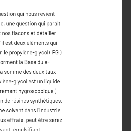
uestion qui nous revient
e, une question qui paraît
 nos flacons et détailler
’il est deux éléments qui
 le propylène-glycol ( PG )
 forment la Base du e-
G. La somme des deux taux
lène-glycol est un liquide
ièrement hygroscopique (
tion de résines synthétiques,
me solvant dans l’industrie
s effraie, peut être serez
vant, émulsifiant,