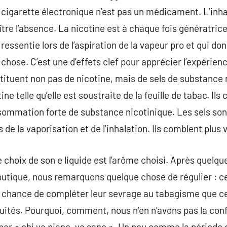
 cigarette électronique n’est pas un médicament. L’inha
re l’absence. La nicotine est à chaque fois génératrice 
essentie lors de l’aspiration de la vapeur pro et qui do
 chose. C’est une d’effets clef pour apprécier l’expérie
tituent non pas de nicotine, mais de sels de substance 
ne telle qu’elle est soustraite de la feuille de tabac. Il
sommation forte de substance nicotinique. Les sels so
 de la vaporisation et de l’inhalation. Ils comblent plus v
le choix de son e liquide est l’arôme choisi. Après quelq
utique, nous remarquons quelque chose de régulier : ce
e chance de compléter leur sevrage au tabagisme que c
ruités. Pourquoi, comment, nous n’en n’avons pas la co
par « chi va piano, va sano ». Un peu comme la période de