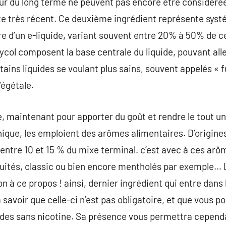
sur du long terme ne peuvent pas encore être considér
te très récent. Ce deuxième ingrédient représente sy
re d’un e-liquide, variant souvent entre 20% à 50% de c
lycol composent la base centrale du liquide, pouvant al
ins liquides se voulant plus sains, souvent appelés « f
égétale.
, maintenant pour apporter du goût et rendre le tout un
ique, les emploient des arômes alimentaires. D’origines 
entre 10 et 15 % du mixe terminal. c’est avec à ces ar
ruités, classic ou bien encore mentholés par exemple… 
à ce propos ! ainsi, dernier ingrédient qui entre dans l
savoir que celle-ci n’est pas obligatoire, et que vous pou
ides sans nicotine. Sa présence vous permettra cependa