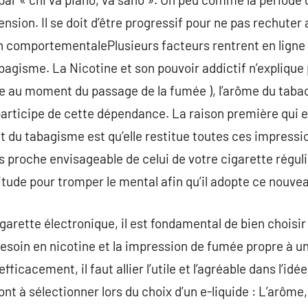
ension. Il se doit d’être progressif pour ne pas rechute
on comportementalePlusieurs facteurs rentrent en ligne
bagisme. La Nicotine et son pouvoir addictif n’explique p
rge au moment du passage de la fumée ), l’arôme du tabac
articipe de cette dépendance. La raison première qui 
rêt du tabagisme est qu’elle restitue toutes ces impressi
lus proche envisageable de celui de votre cigarette régu
bitude pour tromper le mental afin qu’il adopte ce nouv
arette électronique, il est fondamental de bien choisir 
besoin en nicotine et la impression de fumée propre à un
fficacement, il faut allier l’utile et l’agréable dans l’idé
nt à sélectionner lors du choix d’un e-liquide : L’arôme, 