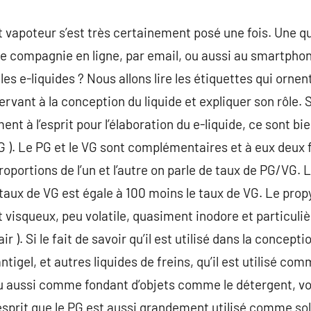
ut vapoteur s’est très certainement posé une fois. Une q
e compagnie en ligne, par email, ou aussi au smartphon
es e-liquides ? Nous allons lire les étiquettes qui ornent
vant à la conception du liquide et expliquer son rôle. S
 à l’esprit pour l’élaboration du e-liquide, ce sont bien
 VG ). Le PG et le VG sont complémentaires et à eux deux
 proportions de l’un et l’autre on parle de taux de PG/V
taux de VG est égale à 100 moins le taux de VG. Le propy
t visqueux, peu volatile, quasiment inodore et particul
air ). Si le fait de savoir qu’il est utilisé dans la concep
tigel, et autres liquides de freins, qu’il est utilisé com
u aussi comme fondant d’objets comme le détergent, vou
’esprit que le PG est aussi grandement utilisé comme sol