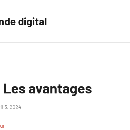
nde digital
: Les avantages
il 5, 2024
Aucun
commentaire
ur