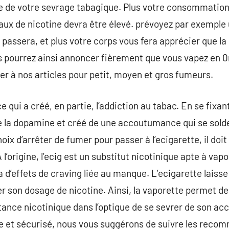
 de votre sevrage tabagique. Plus votre consommation 
taux de nicotine devra être élevé. prévoyez par exemple
 passera, et plus votre corps vous fera apprécier que l
us pourrez ainsi annoncer fièrement que vous vapez en 0
ter à nos articles pour petit, moyen et gros fumeurs.
e qui a créé, en partie, l’addiction au tabac. En se fixan
 de la dopamine et créé de une accoutumance qui se sold
hoix d’arrêter de fumer pour passer à l’ecigarette, il d
l’origine, l’ecig est un substitut nicotinique apte à vap
 d’effets de craving liée au manque. L’ecigarette laisse
r son dosage de nicotine. Ainsi, la vaporette permet d
nce nicotinique dans l’optique de se sevrer de son a
re et sécurisé, nous vous suggérons de suivre les reco