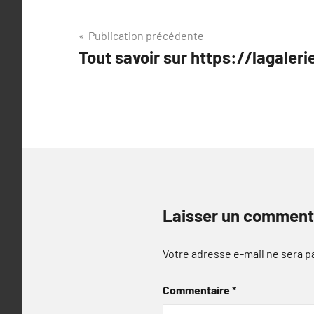
Navigation
Publication précédente
Tout savoir sur https://lagaler
de
l’article
Laisser un comment
Votre adresse e-mail ne sera p
Commentaire
*