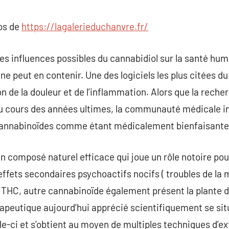
commentaire
pos de
https://lagalerieduchanvre.fr/
s les influences possibles du cannabidiol sur la santé hum
t ne peut en contenir. Une des logiciels les plus citées d
ion de la douleur et de l’inflammation. Alors que la reche
au cours des années ultimes, la communauté médicale in
cannabinoïdes comme étant médicalement bienfaisante
 un composé naturel efficace qui joue un rôle notoire 
effets secondaires psychoactifs nocifs ( troubles de la
e THC, autre cannabinoïde également présent la plante 
peutique aujourd’hui apprécié scientifiquement se situe
lle-ci et s’obtient au moyen de multiples techniques d’ex