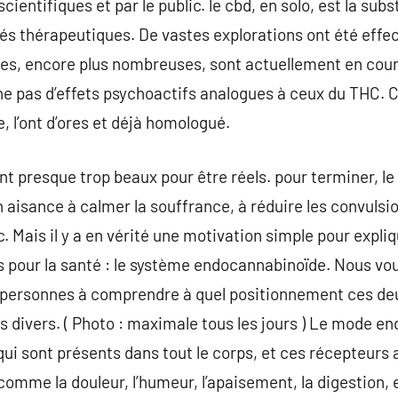
cientifiques et par le public. le cbd, en solo, est la su
tés thérapeutiques. De vastes explorations ont été effec
s, encore plus nombreuses, sont actuellement en cours.
îne pas d’effets psychoactifs analogues à ceux du THC. 
, l’ont d’ores et déjà homologué.
 presque trop beaux pour être réels. pour terminer, le 
n aisance à calmer la souffrance, à réduire les convulsion
. Mais il y a en vérité une motivation simple pour expli
s pour la santé : le système endocannabinoïde. Nous vo
s personnes à comprendre à quel positionnement ces de
is divers. ( Photo : maximale tous les jours ) Le mode e
ui sont présents dans tout le corps, et ces récepteurs a
omme la douleur, l’humeur, l’apaisement, la digestion,