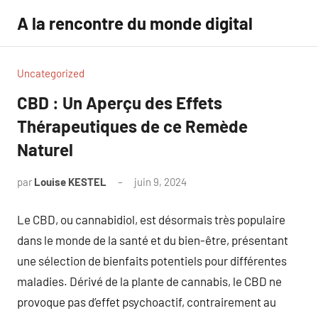
Aller
A la rencontre du monde digital
au
contenu
Uncategorized
CBD : Un Aperçu des Effets
Thérapeutiques de ce Remède
Naturel
par
Louise KESTEL
juin 9, 2024
Aucun
commentaire
Le CBD, ou cannabidiol, est désormais très populaire
dans le monde de la santé et du bien-être, présentant
une sélection de bienfaits potentiels pour différentes
maladies. Dérivé de la plante de cannabis, le CBD ne
provoque pas d’effet psychoactif, contrairement au