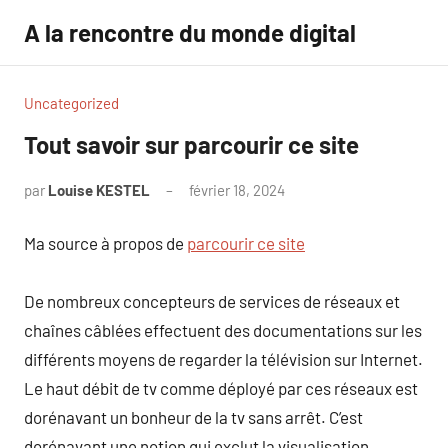
Aller
A la rencontre du monde digital
au
contenu
Uncategorized
Tout savoir sur parcourir ce site
par
Louise KESTEL
février 18, 2024
Aucun
commentaire
Ma source à propos de
parcourir ce site
De nombreux concepteurs de services de réseaux et
chaînes câblées effectuent des documentations sur les
différents moyens de regarder la télévision sur Internet.
Le haut débit de tv comme déployé par ces réseaux est
dorénavant un bonheur de la tv sans arrêt. C’est
dorénavant une notion qui exclut la visualisation