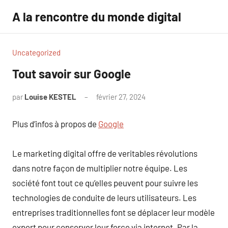
Aller
A la rencontre du monde digital
au
contenu
Uncategorized
Tout savoir sur Google
par
Louise KESTEL
février 27, 2024
Aucun
commentaire
Plus d’infos à propos de
Google
Le marketing digital offre de veritables révolutions
dans notre façon de multiplier notre équipe. Les
société font tout ce qu’elles peuvent pour suivre les
technologies de conduite de leurs utilisateurs. Les
entreprises traditionnelles font se déplacer leur modèle
expert pour conserver leur force via internet. Par la