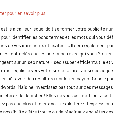
commentaire
iter pour en savoir plus
st le alcali sur lequel doit se former votre publicité nu
our identifier les bons termes et les mots qui vous défi
es de vos imminents utilisateurs. Il sera également pa
r les mots-clés que les personnes avec qui vous êtes e
geant sur un seo naturel ( seo ) super efficient,utile et 
rafic reguliere vers votre site et attirer ainsi des acqu
ien sûr avoir des résultats rapides en payant Google pou
dwords. Mais ne investissez pas tout sur ces messages 
rrêterez de dénicher ! Elles ne vous permettront à ce ti
liez pas que plus et mieux vous exploiterez d’expression
de possibilité d’être trouvé ou de réagir aux enquêtes des