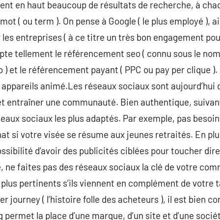
issent en haut beaucoup de résultats de recherche, à cha
ot ( ou term ). On pense à Google ( le plus employé ), ai
s entreprises ( à ce titre un très bon engagement pour
te tellement le référencement seo ( connu sous le nom 
) et le référencement payant ( PPC ou pay per clique ). 
s appareils animé.Les réseaux sociaux sont aujourd’hui 
n et entraîner une communauté. Bien authentique, suiva
éseaux sociaux les plus adaptés. Par exemple, pas besoin
at si votre visée se résume aux jeunes retraités. En plu
ossibilité d’avoir des publicités ciblées pour toucher di
ne faites pas des réseaux sociaux la clé de votre commu
lus pertinents s’ils viennent en complément de votre t
er journey ( l’histoire folle des acheteurs ), il est bien co
ng permet la place d’une marque, d’un site et d’une socié