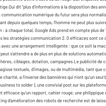
 tige.Qui dit “plus d’informations à la disposition des an
 la communication numérique du futur sera plus normalis
rnant depuis quelques temps, l’homme ne peut plus sui
n : à chaque total, Google Ads prend en compte plus de 
 les stratégies communication 2. 0 efficaces sont ce q
avec une arrangement intelligente : que ce soit la machi
peut s’attendre a de plus en plus de solutions automatiq
hères, ciblages, dotation, campagnes.Le publicité de co
s’agisse textuels, d’images, ou de multimédia, tant que 
 charité, a l’inverse des bannières qui n’ont qu’un seul 
business to solder ), une convivial post sur les platefo
et efficace qu’un rapport, cahier rouge, une philippique
g d’amélioration des robots de recherche est de laisse