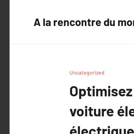
Aller
au
A la rencontre du mo
contenu
Uncategorized
Optimisez
voiture él
électriqu