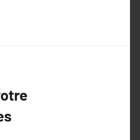
otre
es