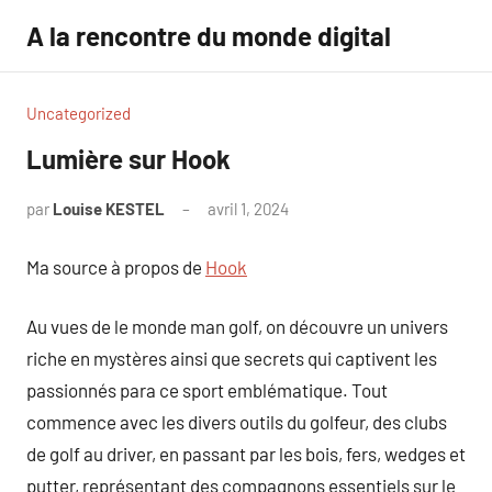
Aller
A la rencontre du monde digital
au
contenu
Uncategorized
Lumière sur Hook
par
Louise KESTEL
avril 1, 2024
Aucun
commentaire
Ma source à propos de
Hook
Au vues de le monde man golf, on découvre un univers
riche en mystères ainsi que secrets qui captivent les
passionnés para ce sport emblématique. Tout
commence avec les divers outils du golfeur, des clubs
de golf au driver, en passant par les bois, fers, wedges et
putter, représentant des compagnons essentiels sur le