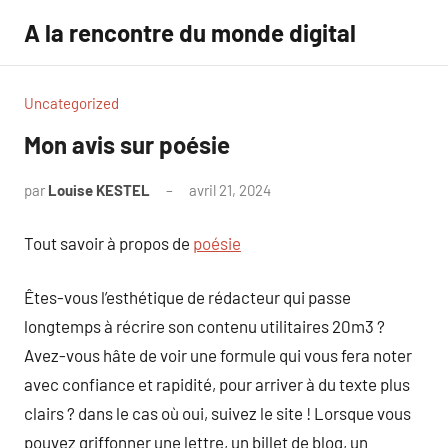
Aller
A la rencontre du monde digital
au
contenu
Uncategorized
Mon avis sur poésie
par
Louise KESTEL
avril 21, 2024
Aucun
commentaire
Tout savoir à propos de
poésie
Êtes-vous l’esthétique de rédacteur qui passe
longtemps à récrire son contenu utilitaires 20m3 ?
Avez-vous hâte de voir une formule qui vous fera noter
avec confiance et rapidité, pour arriver à du texte plus
clairs ? dans le cas où oui, suivez le site ! Lorsque vous
pouvez griffonner une lettre, un billet de blog, un