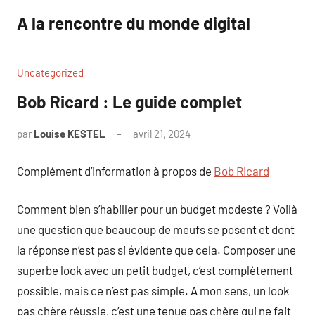
Aller
A la rencontre du monde digital
au
contenu
Uncategorized
Bob Ricard : Le guide complet
par
Louise KESTEL
avril 21, 2024
Aucun
commentaire
Complément d’information à propos de
Bob Ricard
Comment bien s’habiller pour un budget modeste ? Voilà
une question que beaucoup de meufs se posent et dont
la réponse n’est pas si évidente que cela. Composer une
superbe look avec un petit budget, c’est complètement
possible, mais ce n’est pas simple. A mon sens, un look
pas chère réussie, c’est une tenue pas chère qui ne fait