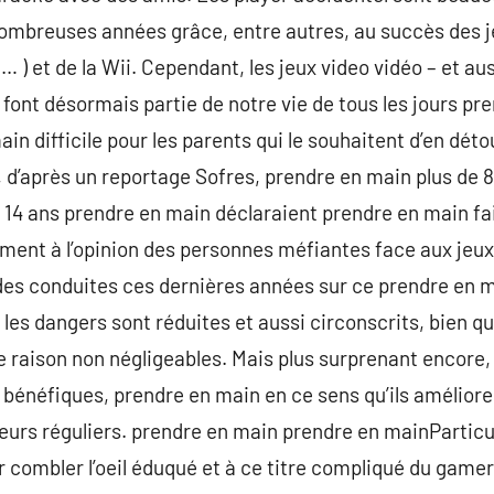
 nombreuses années grâce, entre autres, au succès des j
 ) et de la Wii. Cependant, les jeux video vidéo – et aus
ont désormais partie de notre vie de tous les jours pren
 difficile pour les parents qui le souhaitent d’en déto
 d’après un reportage Sofres, prendre en main plus de 
 14 ans prendre en main déclaraient prendre en main fair
ment à l’opinion des personnes méfiantes face aux jeux
des conduites ces dernières années sur ce prendre en m
es dangers sont réduites et aussi circonscrits, bien qu
 raison non négligeables. Mais plus surprenant encore,
t bénéfiques, prendre en main en ce sens qu’ils amélior
ateurs réguliers. prendre en main prendre en mainParticu
ombler l’oeil éduqué et à ce titre compliqué du gamer,