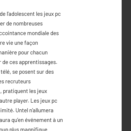
e l’adolescent les jeux pc
uler de nombreuses
accointance mondiale des
tre vie une façon
 manière pour chacun
ur de ces apprentissages.
télé, se posent sur des
les recruteurs
 pratiquent les jeux
autre player. Les jeux pc
limité. Untel n’allumera
e aura qu’en événement à un
coup plus magnifique