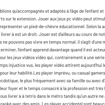
lions qu’accompagnés et adaptés à l’âge de l’enfant et d
rts sur le extension. Jouer aux jeux pc vidéo peut stim
 représenter un pied-de-chèvre éducationnel. Selon la 
livrer à est un droit. Jouer est d’ailleurs au cours de no
 ne pouvons pas vivre en temps normal. il s’agit d’une
r terminer, l’enfant apprend davantage quand il est acte
ur les jeux vidéos vidéo qui, contrairement à une série 
ps injustice vus, les player vidéo attirent aujourd’hui 
pour leur habilité.Les player imprévu, ou casual gamers,
cdotique, le plus fréquement avec sa famille ou avec d’
eur foyer et le temps consacré à la profession est très 
ous livrer à à tetris dans le métro tandis qu’un autre n
raoké avec des amis. Les player accidentel sont beau