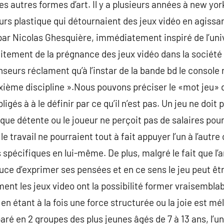
s autres formes d’art. Il y a plusieurs années à new y
urs plastique qui détournaient des jeux vidéo en agissan
par Nicolas Ghesquière, immédiatement inspiré de l’univ
tement de la prégnance des jeux vidéo dans la société 
enseurs réclament qu’à l’instar de la bande bd le console
ixième discipline ».Nous pouvons préciser le «mot jeu» 
ligés à à le définir par ce qu’il n’est pas. Un jeu ne do
ue détente ou le joueur ne perçoit pas de salaires pour c
 le travail ne pourraient tout à fait appuyer l’un à l’aut
 spécifiques en lui-même. De plus, malgré le fait que l’art
uce d’exprimer ses pensées et en ce sens le jeu peut êt
ent les jeux video ont la possibilité former vraisemblab
en étant à la fois une force structurée ou la joie est mé
paré en 2 groupes des plus jeunes âgés de 7 à 13 ans, l’u