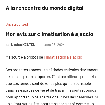
Aller
A la rencontre du monde digital
au
contenu
Uncategorized
Mon avis sur climatisation à ajaccio
par
Louise KESTEL
août 25, 2024
Aucun
commentaire
Ma source à propos de
climatisation à ajaccio
Ces recentes années, les périodes estivales deviennent
de plus en plus à supporter. C’est par ailleurs pour cela
que ces tenues sont devenus plus qu’indispensable
dans les espaces de vie et de travail. Ils sont reconnus
pour apporter un peu de fraîcheur lors des canicules. Si
un climatiseur a été longtemps considéré comme un