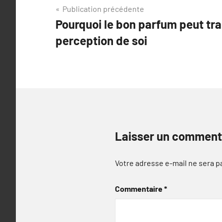
Navigation
Publication précédente
Pourquoi le bon parfum peut tr
de
perception de soi
l’article
Laisser un comment
Votre adresse e-mail ne sera p
Commentaire
*