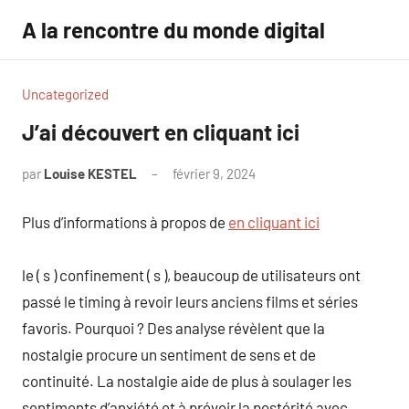
Aller
A la rencontre du monde digital
au
contenu
Uncategorized
J’ai découvert en cliquant ici
par
Louise KESTEL
février 9, 2024
Aucun
commentaire
Plus d’informations à propos de
en cliquant ici
le ( s ) confinement ( s ), beaucoup de utilisateurs ont
passé le timing à revoir leurs anciens films et séries
favoris. Pourquoi ? Des analyse révèlent que la
nostalgie procure un sentiment de sens et de
continuité. La nostalgie aide de plus à soulager les
sentiments d’anxiété et à prévoir la postérité avec