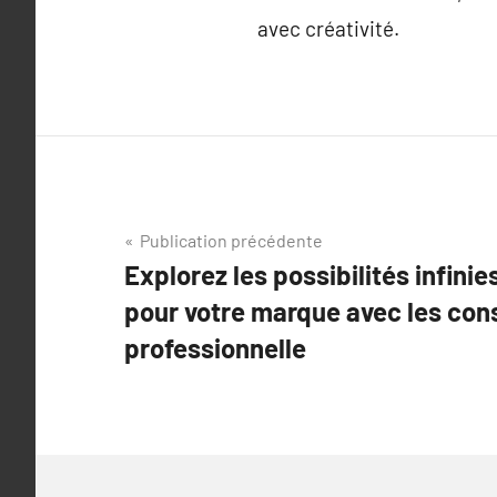
avec créativité.
Navigation
Publication précédente
Explorez les possibilités infini
de
pour votre marque avec les con
l’article
professionnelle