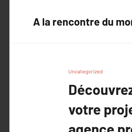
Aller
au
A la rencontre du mo
contenu
Uncategorized
Découvrez
votre proj
agence pr