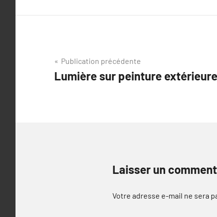
Navigation
Publication précédente
Lumière sur peinture extérieur
de
l’article
Laisser un comment
Votre adresse e-mail ne sera p