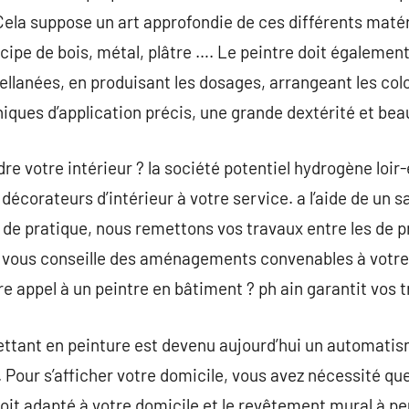
 Cela suppose un art approfondie de ces différents maté
cipe de bois, métal, plâtre …. Le peintre doit également
ellanées, en produisant les dosages, arrangeant les color
ques d’application précis, une grande dextérité et bea
re votre intérieur ? la société potentiel hydrogène loir
décorateurs d’intérieur à votre service. a l’aide de un 
de pratique, nous remettons vos travaux entre les de pro
on vous conseille des aménagements convenables à votre
re appel à un peintre en bâtiment ? ph ain garantit vos 
ettant en peinture est devenu aujourd’hui un automatis
Pour s’afficher votre domicile, vous avez nécessité qu
 soit adapté à votre domicile et le revêtement mural à 