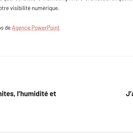
otre visibilité numérique.
os de
Agence PowerPoint
ites, l’humidité et
J’