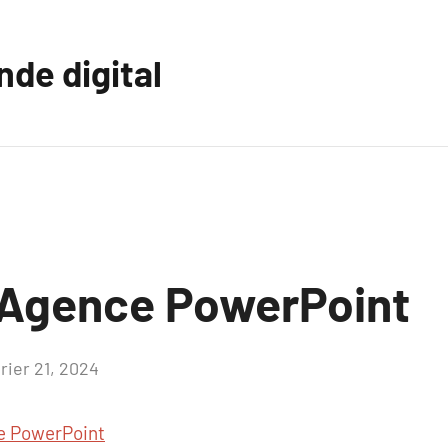
nde digital
 Agence PowerPoint
rier 21, 2024
Aucun
commentaire
e PowerPoint