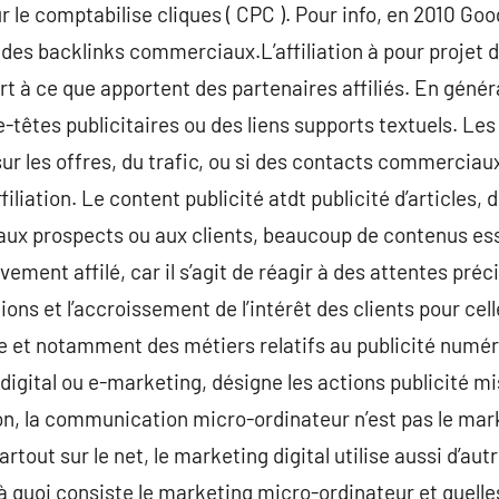
 le comptabilise cliques ( CPC ). Pour info, en 2010 Goo
des backlinks commerciaux.L’affiliation à pour projet 
rt à ce que apportent des partenaires affiliés. En génér
e-têtes publicitaires ou des liens supports textuels. Le
r les offres, du trafic, ou si des contacts commerciau
filiation. Le content publicité atdt publicité d’articles, 
x prospects ou aux clients, beaucoup de contenus ess
vement affilé, car il s’agit de réagir à des attentes préc
tions et l’accroissement de l’intérêt des clients pour ce
 et notamment des métiers relatifs au publicité numériq
ital ou e-marketing, désigne les actions publicité mis
on, la communication micro-ordinateur n’est pas le mark
rtout sur le net, le marketing digital utilise aussi d’a
à quoi consiste le marketing micro-ordinateur et quelles