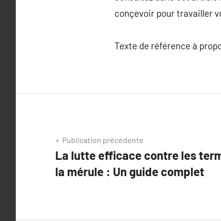
conçevoir pour travailler v
Texte de référence à prop
Navigation
Publication précédente
La lutte efficace contre les term
de
la mérule : Un guide complet
l’article