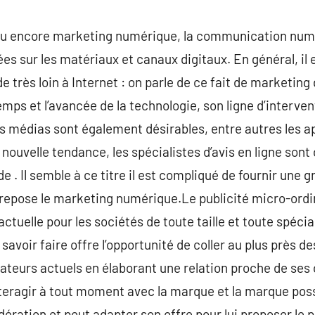
ou encore marketing numérique, la communication numé
es sur les matériaux et canaux digitaux. En général, il e
 très loin à Internet : on parle de ce fait de marketing
mps et l’avancée de la technologie, son ligne d’interve
es médias sont également désirables, entre autres les a
nouvelle tendance, les spécialistes d’avis en ligne sont 
e . Il semble à ce titre il est compliqué de fournir une
 repose le marketing numérique.Le publicité micro-ordi
ctuelle pour les sociétés de toute taille et toute spécial
 savoir faire offre l’opportunité de coller au plus près d
urs actuels en élaborant une relation proche de ses c
nteragir à tout moment avec la marque et la marque pos
ération et peut adapter son offre pour lui proposer le p