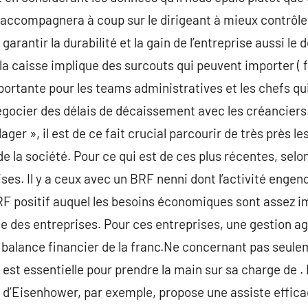
ccompagnera à coup sur le dirigeant à mieux contrôler 
arantir la durabilité et la gain de l’entreprise aussi l
a caisse implique des surcouts qui peuvent importer ( fr
portante pour les teams administratives et les chefs qui
égocier des délais de décaissement avec les créanciers
ager », il est de ce fait crucial parcourir de très près 
 de la société. Pour ce qui est de ces plus récentes, selo
ises. Il y a ceux avec un BRF nenni dont l’activité engend
RF positif auquel les besoins économiques sont assez i
ie des entreprises. Pour ces entreprises, une gestion a
a balance financier de la franc.Ne concernant pas seulem
s est essentielle pour prendre la main sur sa charge de 
d’Eisenhower, par exemple, propose une assiste efficace