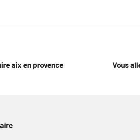
re aix en provence
Vous al
aire