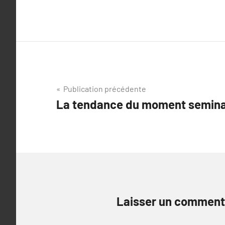
Navigation
Publication précédente
La tendance du moment seminai
de
l’article
Laisser un comment