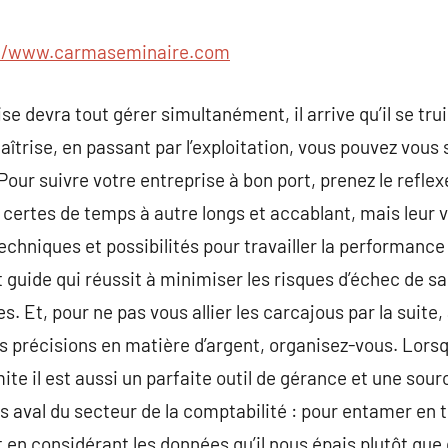
commentaire
://www.carmaseminaire.com
se devra tout gérer simultanément, il arrive qu’il se tr
aîtrise, en passant par l’exploitation, vous pouvez vous 
? Pour suivre votre entreprise à bon port, prenez le refle
t certes de temps à autre longs et accablant, mais leur 
 techniques et possibilités pour travailler la performance
guide qui réussit à minimiser les risques d’échec de 
. Et, pour ne pas vous allier les carcajous par la suite,
 précisions en matière d’argent, organisez-vous. Lorsqu
ite il est aussi un parfaite outil de gérance et une sou
es aval du secteur de la comptabilité : pour entamer en
 en considérant les données qu’il nous épais plutôt que 