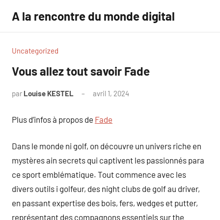
Aller
A la rencontre du monde digital
au
contenu
Uncategorized
Vous allez tout savoir Fade
par
Louise KESTEL
avril 1, 2024
Aucun
commentaire
Plus d’infos à propos de
Fade
Dans le monde ni golf, on découvre un univers riche en
mystères ain secrets qui captivent les passionnés para
ce sport emblématique. Tout commence avec les
divers outils i golfeur, des night clubs de golf au driver,
en passant expertise des bois, fers, wedges et putter,
représentant des compagnons essentiels sur the