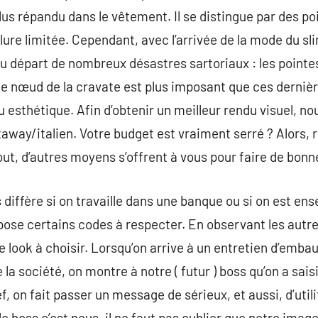
lus répandu dans le vêtement. Il se distingue par des po
ure limitée. Cependant, avec l’arrivée de la mode du sli
u départ de nombreux désastres sartoriaux : les pointes
le nœud de la cravate est plus imposant que ces derniè
u esthétique. Afin d’obtenir un meilleur rendu visuel, n
utaway/italien. Votre budget est vraiment serré ? Alors, 
tout, d’autres moyens s’offrent à vous pour faire de bonn
iffère si on travaille dans une banque ou si on est ense
pose certains codes à respecter. En observant les autres
e look à choisir. Lorsqu’on arrive à un entretien d’emba
e la société, on montre à notre ( futur ) boss qu’on a saisi
f, on fait passer un message de sérieux, et aussi, d’utilit
 boss c’est nous, il ne faut pas oublier que notre image