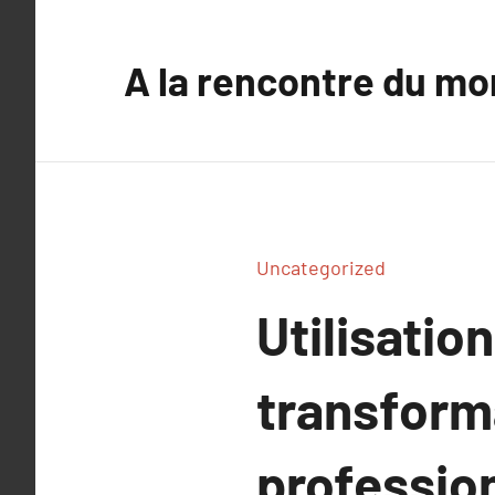
Aller
au
A la rencontre du mo
contenu
Uncategorized
Utilisatio
transform
professio