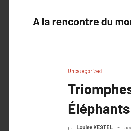
Aller
au
A la rencontre du mo
contenu
Uncategorized
Triomphes
Éléphants
par
Louise KESTEL
ao