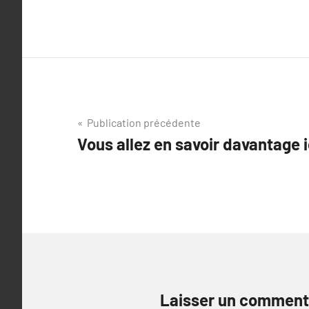
Navigation
Publication précédente
Vous allez en savoir davantage i
de
l’article
Laisser un comment