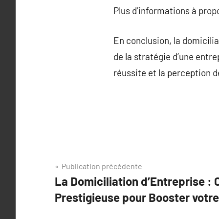
Plus d’informations à pro
En conclusion, la domiciliat
de la stratégie d’une entre
réussite et la perception 
Navigation
Publication précédente
La Domiciliation d’Entreprise :
de
Prestigieuse pour Booster votre
l’article