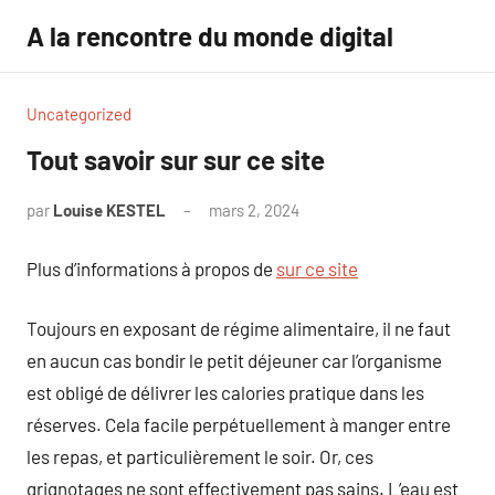
Aller
A la rencontre du monde digital
au
contenu
Uncategorized
Tout savoir sur sur ce site
par
Louise KESTEL
mars 2, 2024
Aucun
commentaire
Plus d’informations à propos de
sur ce site
Toujours en exposant de régime alimentaire, il ne faut
en aucun cas bondir le petit déjeuner car l’organisme
est obligé de délivrer les calories pratique dans les
réserves. Cela facile perpétuellement à manger entre
les repas, et particulièrement le soir. Or, ces
grignotages ne sont effectivement pas sains. L’eau est