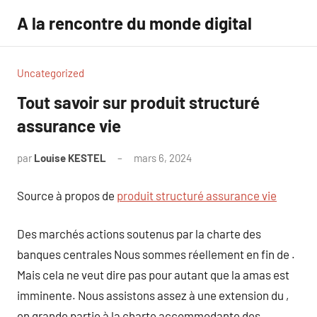
Aller
A la rencontre du monde digital
au
contenu
Uncategorized
Tout savoir sur produit structuré
assurance vie
par
Louise KESTEL
mars 6, 2024
Aucun
commentaire
Source à propos de
produit structuré assurance vie
Des marchés actions soutenus par la charte des
banques centrales Nous sommes réellement en fin de .
Mais cela ne veut dire pas pour autant que la amas est
imminente. Nous assistons assez à une extension du ,
en grande partie à la charte accommodante des