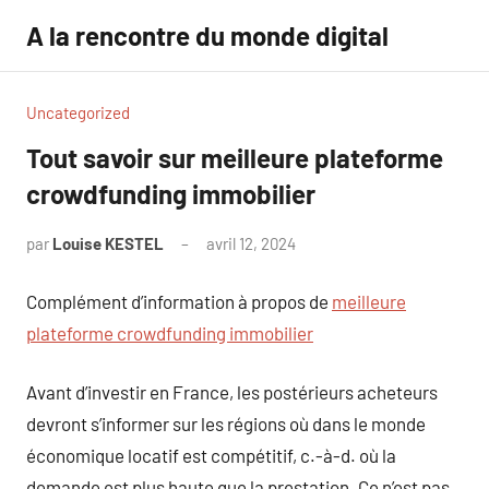
Aller
A la rencontre du monde digital
au
contenu
Uncategorized
Tout savoir sur meilleure plateforme
crowdfunding immobilier
par
Louise KESTEL
avril 12, 2024
Aucun
commentaire
Complément d’information à propos de
meilleure
plateforme crowdfunding immobilier
Avant d’investir en France, les postérieurs acheteurs
devront s’informer sur les régions où dans le monde
économique locatif est compétitif, c.-à-d. où la
demande est plus haute que la prestation. Ce n’est pas