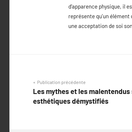
d’apparence physique, il es
représente qu’un élément d
une acceptation de soi son
Navigation
Publication précédente
Les mythes et les malentendus 
de
esthétiques démystifiés
l’article