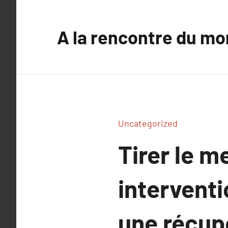
Aller
au
A la rencontre du mo
contenu
Uncategorized
Tirer le me
interventi
une récup