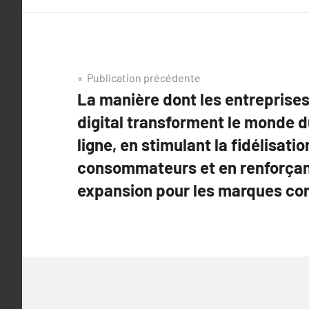
Navigation
Publication précédente
La manière dont les entreprise
de
digital transforment le monde 
l’article
ligne, en stimulant la fidélisati
consommateurs et en renforçant 
expansion pour les marques c