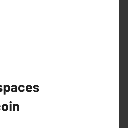
espaces
coin