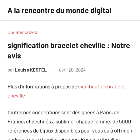
Aller
A la rencontre du monde digital
au
contenu
Uncategorized
signification bracelet cheville : Notre
avis
par
Louise KESTEL
avril 20, 2024
Aucun
commentaire
Plus d’informations à propos de
signification bracelet
cheville
toutes nos conceptions sont désignées à Paris, en
France, et destinés à sublimer chaque femme. de 5000
références de bijoux disponibles pour vous ou à offrir en
cadeau à votre famille : Bagues, Boucles d’oreilles,