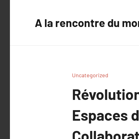
Aller
au
A la rencontre du mo
contenu
Uncategorized
Révolutio
Espaces d
Collabora