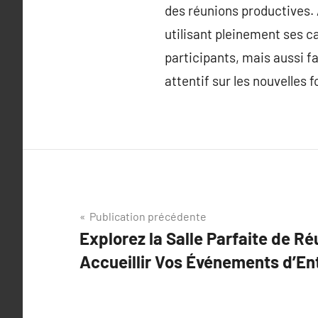
des réunions productives.
utilisant pleinement ses c
participants, mais aussi f
attentif sur les nouvelles
Navigation
Publication précédente
Explorez la Salle Parfaite de R
de
Accueillir Vos Événements d’En
l’article