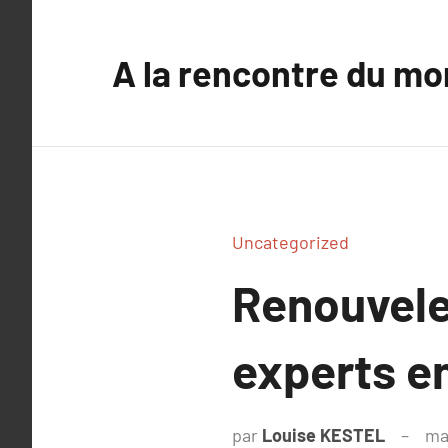
Aller
au
A la rencontre du mo
contenu
Uncategorized
Renouvelez
experts e
par
Louise KESTEL
ma