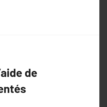
’aide de
entés