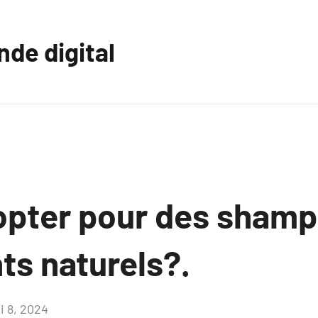
nde digital
opter pour des shamp
nts naturels?.
i 8, 2024
Aucun