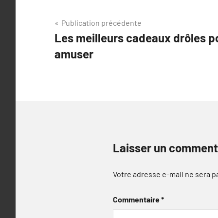
Navigation
Publication précédente
Les meilleurs cadeaux drôles p
de
amuser
l’article
Laisser un comment
Votre adresse e-mail ne sera p
Commentaire
*