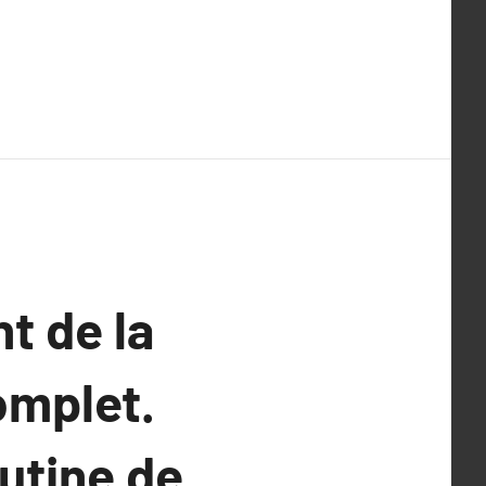
t de la
omplet.
outine de