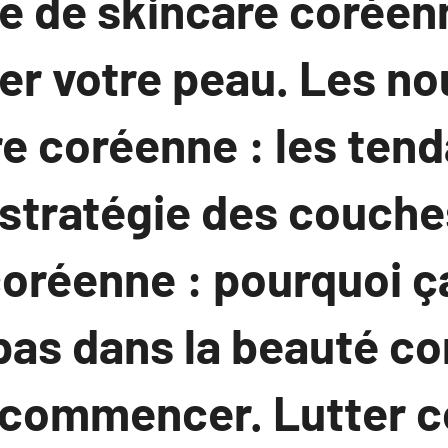
ne de skincare coréen
er votre peau. Les n
re coréenne : les ten
 stratégie des couche
coréenne : pourquoi ç
pas dans la beauté co
ommencer. Lutter co