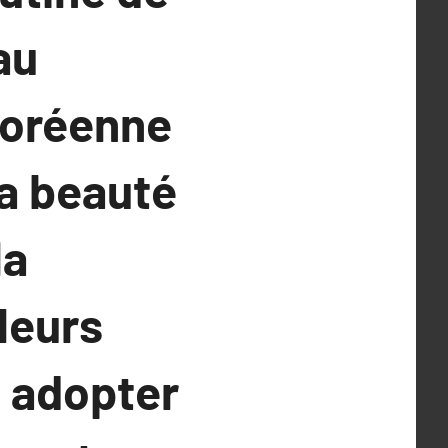
au
 coréenne
la beauté
la
leurs
 adopter