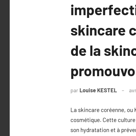
imperfecti
skincare 
de la skin
promouvoir
par
Louise KESTEL
avr
La skincare coréenne, ou 
cosmétique. Cette culture 
son hydratation et à préve