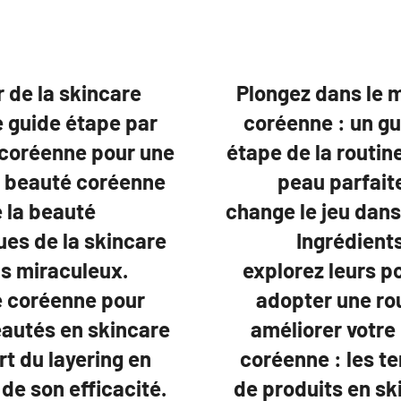
 de la skincare
Plongez dans le 
e guide étape par
coréenne : un gu
 coréenne pour une
étape de la routi
la beauté coréenne
peau parfait
e la beauté
change le jeu dans 
ues de la skincare
Ingrédients
us miraculeux.
explorez leurs 
e coréenne pour
adopter une ro
eautés en skincare
améliorer votre
rt du layering en
coréenne : les t
de son efficacité.
de produits en sk