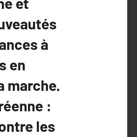
ne et
ouveautés
dances à
s en
a marche.
réenne :
ntre les