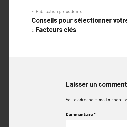
Navigation
Publication précédente
Conseils pour sélectionner votr
de
: Facteurs clés
l’article
Laisser un comment
Votre adresse e-mail ne sera p
Commentaire
*