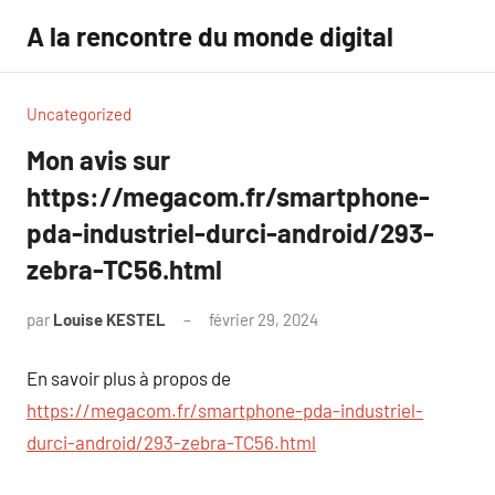
Aller
A la rencontre du monde digital
au
contenu
Uncategorized
Mon avis sur
https://megacom.fr/smartphone-
pda-industriel-durci-android/293-
zebra-TC56.html
par
Louise KESTEL
février 29, 2024
Aucun
commentaire
En savoir plus à propos de
https://megacom.fr/smartphone-pda-industriel-
durci-android/293-zebra-TC56.html