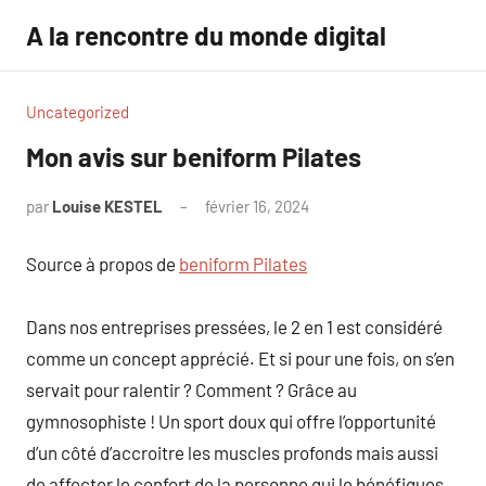
Aller
A la rencontre du monde digital
au
contenu
Uncategorized
Mon avis sur beniform Pilates
par
Louise KESTEL
février 16, 2024
Aucun
commentaire
Source à propos de
beniform Pilates
Dans nos entreprises pressées, le 2 en 1 est considéré
comme un concept apprécié. Et si pour une fois, on s’en
servait pour ralentir ? Comment ? Grâce au
gymnosophiste ! Un sport doux qui offre l’opportunité
d’un côté d’accroitre les muscles profonds mais aussi
de affecter le confort de la personne qui le bénéfiques.