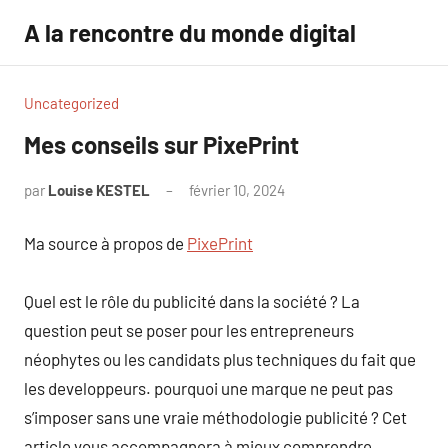
Aller
A la rencontre du monde digital
au
contenu
Uncategorized
Mes conseils sur PixePrint
par
Louise KESTEL
février 10, 2024
Aucun
commentaire
Ma source à propos de
PixePrint
Quel est le rôle du publicité dans la société ? La
question peut se poser pour les entrepreneurs
néophytes ou les candidats plus techniques du fait que
les developpeurs. pourquoi une marque ne peut pas
s’imposer sans une vraie méthodologie publicité ? Cet
article vous accompagnera à mieux comprendre