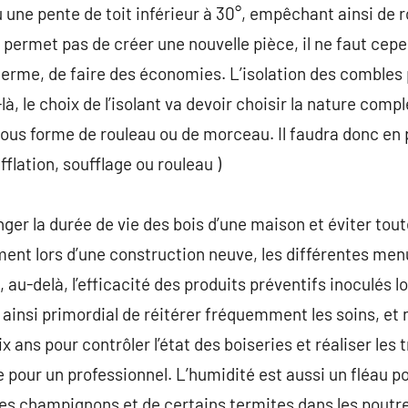
ou une pente de toit inférieur à 30°, empêchant ainsi de 
 permet pas de créer une nouvelle pièce, il ne faut cep
 terme, de faire des économies. L’isolation des combles
, le choix de l’isolant va devoir choisir la nature compl
ous forme de rouleau ou de morceau. Il faudra donc en 
ufflation, soufflage ou rouleau )
ger la durée de vie des bois d’une maison et éviter tou
ent lors d’une construction neuve, les différentes men
 au-delà, l’efficacité des produits préventifs inoculés lo
st ainsi primordial de réitérer fréquemment les soins, e
x ans pour contrôler l’état des boiseries et réaliser le
 pour un professionnel. L’humidité est aussi un fléau po
es champignons et de certains termites dans les poutre