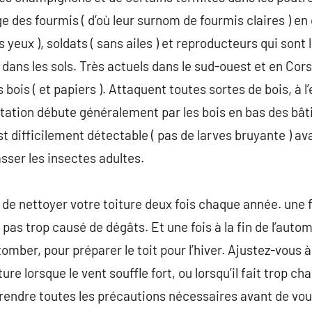
e des fourmis ( d’où leur surnom de fourmis claires ) en
s yeux ), soldats ( sans ailes ) et reproducteurs qui sont 
s les sols. Très actuels dans le sud-ouest et en Corse.
 bois ( et papiers ). Attaquent toutes sortes de bois, à 
station débute généralement par les bois en bas des bâ
t difficilement détectable ( pas de larves bruyante ) av
asser les insectes adultes.
it de nettoyer votre toiture deux fois chaque année. une
a pas trop causé de dégâts. Et une fois à la fin de l’auto
 tomber, pour préparer le toit pour l’hiver. Ajustez-vous
ure lorsque le vent souffle fort, ou lorsqu’il fait trop ch
prendre toutes les précautions nécessaires avant de vou