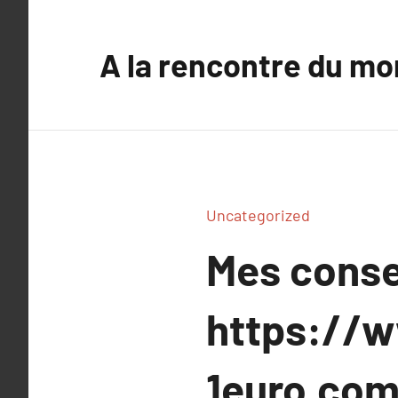
Aller
au
A la rencontre du mo
contenu
Uncategorized
Mes conse
https://w
1euro.co