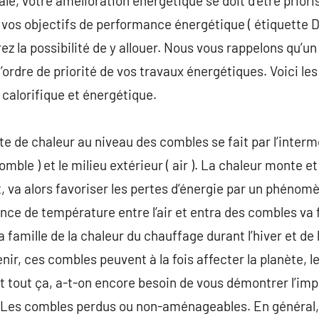
le, votre amélioration énergétique se doit d’être priori
vos objectifs de performance énergétique ( étiquette D
ez la possibilité de y allouer. Nous vous rappelons qu’u
ordre de priorité de vos travaux énergétiques. Voici les
 calorifique et énergétique.
e de chaleur au niveau des combles se fait par l’interm
comble ) et le milieu extérieur ( air ). La chaleur monte et
t, va alors favoriser les pertes d’énergie par un phéno
rence de température entre l’air et entra des combles va
a famille de la chaleur du chauffage durant l’hiver et de 
enir, ces combles peuvent à la fois affecter la planète, 
nt tout ça, a-t-on encore besoin de vous démontrer l’i
 Les combles perdus ou non-aménageables. En général, i