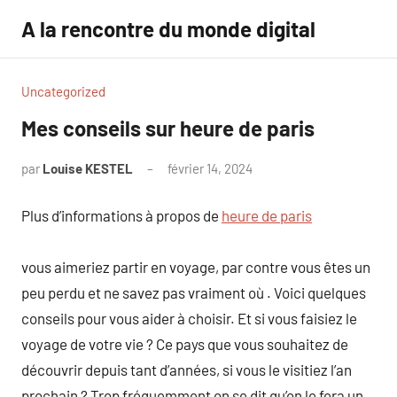
Aller
A la rencontre du monde digital
au
contenu
Uncategorized
Mes conseils sur heure de paris
par
Louise KESTEL
février 14, 2024
Aucun
commentaire
Plus d’informations à propos de
heure de paris
vous aimeriez partir en voyage, par contre vous êtes un
peu perdu et ne savez pas vraiment où . Voici quelques
conseils pour vous aider à choisir. Et si vous faisiez le
voyage de votre vie ? Ce pays que vous souhaitez de
découvrir depuis tant d’années, si vous le visitiez l’an
prochain ? Trop fréquemment on se dit qu’on le fera un