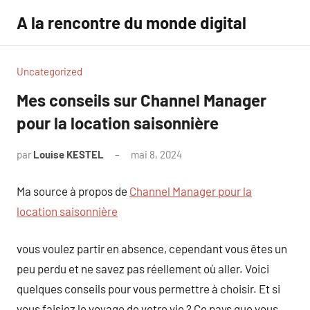
Aller
A la rencontre du monde digital
au
contenu
Uncategorized
Mes conseils sur Channel Manager
pour la location saisonnière
par
Louise KESTEL
mai 8, 2024
Aucun
commentaire
Ma source à propos de
Channel Manager pour la
location saisonnière
vous voulez partir en absence, cependant vous êtes un
peu perdu et ne savez pas réellement où aller. Voici
quelques conseils pour vous permettre à choisir. Et si
vous faisiez le voyage de votre vie ? Ce pays que vous