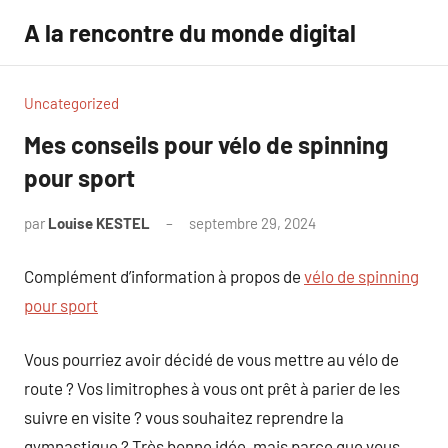
Aller
A la rencontre du monde digital
au
contenu
Uncategorized
Mes conseils pour vélo de spinning
pour sport
par
Louise KESTEL
septembre 29, 2024
Aucun
commentaire
Complément d’information à propos de
vélo de spinning
pour sport
Vous pourriez avoir décidé de vous mettre au vélo de
route ? Vos limitrophes à vous ont prêt à parier de les
suivre en visite ? vous souhaitez reprendre la
gymnastique ? Très bonne idée, mais parce que vous