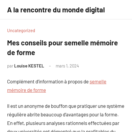
Aller
A la rencontre du monde digital
au
contenu
Uncategorized
Mes conseils pour semelle mémoire
de forme
par
Louise KESTEL
mars 1, 2024
Aucun
commentaire
Complément d’information à propos de
semelle
mémoire de forme
Il est un anonyme de bouffon que pratiquer une système
régulière abrite beaucoup d’avantages pour la forme.
En effet, plusieurs analyses rationnels effectuées par
deux universités ont démontré que la profitables du