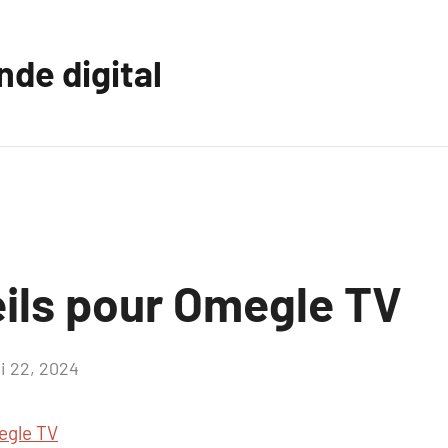
nde digital
ils pour Omegle TV
i 22, 2024
Aucun
commentaire
gle TV