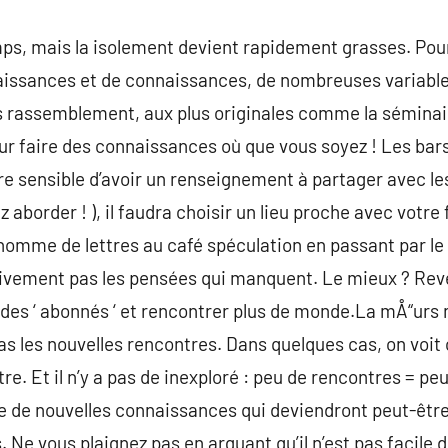
ps, mais la isolement devient rapidement grasses. Pour
naissances et de connaissances, de nombreuses variable
s rassemblement, aux plus originales comme la séminai
ur faire des connaissances où que vous soyez ! Les bars
e sensible d’avoir un renseignement à partager avec le
ez aborder ! ), il faudra choisir un lieu proche avec votr
homme de lettres au café spéculation en passant par le s
tivement pas les pensées qui manquent. Le mieux ? Rev
 des ‘ abonnés ‘ et rencontrer plus de monde.La mÅ“urs n
e pas les nouvelles rencontres. Dans quelques cas, on 
re. Et il n’y a pas de inexploré : peu de rencontres = peu
che de nouvelles connaissances qui deviendront peut-êt
és. Ne vous plaignez pas en arguant qu’il n’est pas facile