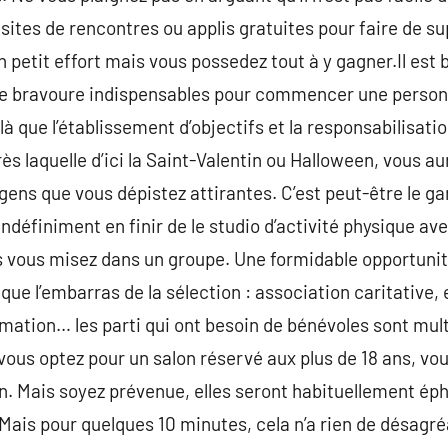
sites de rencontres ou applis gratuites pour faire de 
petit effort mais vous possedez tout à y gagner.Il est
le bravoure indispensables pour commencer une personne 
 là que l’établissement d’objectifs et la responsabilisati
s laquelle d’ici la Saint-Valentin ou Halloween, vous au
gens que vous dépistez attirantes. C’est peut-être le ga
indéfiniment en finir de le studio d’activité physique a
s vous misez dans un groupe. Une formidable opportunit
que l’embarras de la sélection : association caritative,
mation… les parti qui ont besoin de bénévoles sont mult
i vous optez pour un salon réservé aux plus de 18 ans, vo
in. Mais soyez prévenue, elles seront habituellement ép
Mais pour quelques 10 minutes, cela n’a rien de désagréa