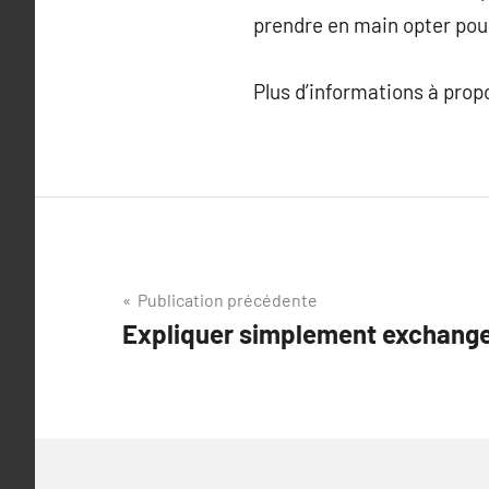
prendre en main opter pour
Plus d’informations à pro
Navigation
Publication précédente
Expliquer simplement exchang
de
l’article