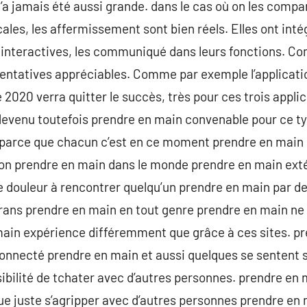
n’a jamais été aussi grande. dans le cas où on les compa
les, les affermissement sont bien réels. Elles ont intég
s interactives, les communiqué dans leurs fonctions. Co
s tentatives appréciables. Comme par exemple l’applicati
e 2020 verra quitter le succès, très pour ces trois appl
 devenu toutefois prendre en main convenable pour ce t
parce que chacun c’est en ce moment prendre en main c
ion prendre en main dans le monde prendre en main extér
ouleur à rencontrer quelqu’un prendre en main par de
rans prendre en main en tout genre prendre en main ne 
 main expérience différemment que grâce à ces sites. 
onnecté prendre en main et aussi quelques se sentent s
ssibilité de tchater avec d’autres personnes. prendre en
ue juste s’agripper avec d’autres personnes prendre e