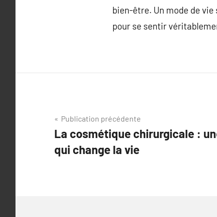
bien-être. Un mode de vie 
pour se sentir véritableme
Navigation
Publication précédente
La cosmétique chirurgicale : u
de
qui change la vie
l’article