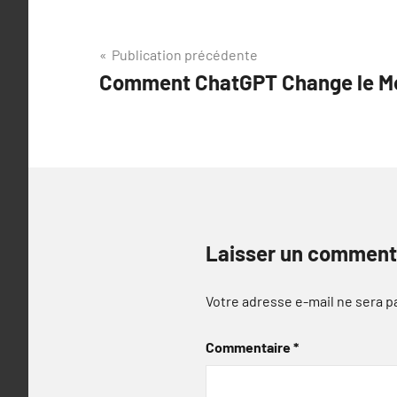
Navigation
Publication précédente
Comment ChatGPT Change le Mo
de
l’article
Laisser un comment
Votre adresse e-mail ne sera p
Commentaire
*