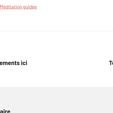
Méditation guidée
nements ici
T
aire