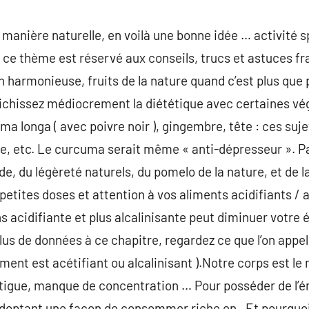
 manière naturelle, en voilà une bonne idée … activité s
: ce thème est réservé aux conseils, trucs et astuces f
on harmonieuse, fruits de la nature quand c’est plus que p
nrichissez médiocrement la diététique avec certaines 
a longa ( avec poivre noir ), gingembre, tête : ces suje
de, etc. Le curcuma serait même « anti-dépresseur ». P
e, du légèreté naturels, du pomelo de la nature, et de l
petites doses et attention à vos aliments acidifiants / a
acidifiante et plus alcalinisante peut diminuer votre 
lus de données à ce chapitre, regardez ce que l’on appel
liment est acétifiant ou alcalinisant ).Notre corps est le
igue, manque de concentration … Pour posséder de l’én
doptant une façon de consommer riche en . Et pourquo