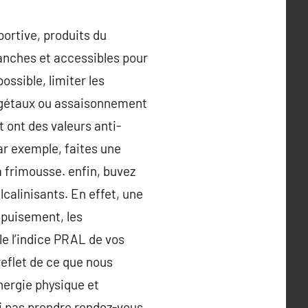
portive, produits du
ranches et accessibles pour
ossible, limiter les
végétaux ou assaisonnement
t ont des valeurs anti-
ar exemple, faites une
a frimousse. enfin, buvez
lcalinisants. En effet, une
épuisement, les
le l’indice PRAL de vos
 reflet de ce que nous
ergie physique et
i pas prendre rendez-vous