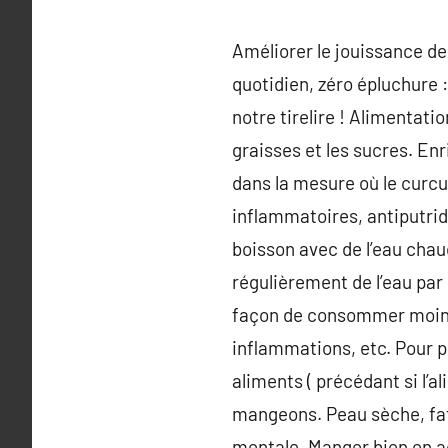
Améliorer le jouissance de
quotidien, zéro épluchure 
notre tirelire ! Alimentati
graisses et les sucres. E
dans la mesure où le curcum
inflammatoires, antiputri
boisson avec de l’eau chaud
régulièrement de l’eau par 
façon de consommer moins 
inflammations, etc. Pour p
aliments ( précédant si l’a
mangeons. Peau sèche, fat
mentale. Manger bien en a