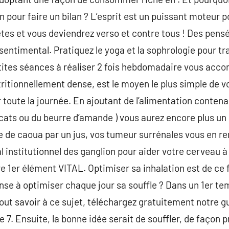
n pour faire un bilan ? L’esprit est un puissant moteur 
tes et vous deviendrez verso et contre tous ! Des pens
sentimental. Pratiquez le yoga et la sophrologie pour tr
tites séances à réaliser 2 fois hebdomadaire vous acco
utritionnellement dense, est le moyen le plus simple de 
 toute la journée. En ajoutant de l’alimentation contena
cats ou du beurre d’amande ) vous aurez encore plus un
e de caoua par un jus, vos tumeur surrénales vous en re
l institutionnel des ganglion pour aider votre cerveau à
tre 1er élément VITAL. Optimiser sa inhalation est de ce 
nse à optimiser chaque jour sa souffle ? Dans un 1er tem
tout savoir à ce sujet, téléchargez gratuitement notre g
ge 7. Ensuite, la bonne idée serait de souffler, de façon 