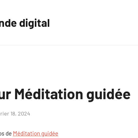
nde digital
ur Méditation guidée
rier 18, 2024
Aucun
commentaire
pos de
Méditation guidée