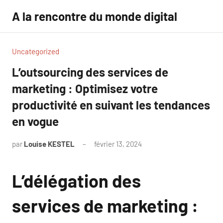
Aller
A la rencontre du monde digital
au
contenu
Uncategorized
L’outsourcing des services de
marketing : Optimisez votre
productivité en suivant les tendances
en vogue
par
Louise KESTEL
février 13, 2024
Aucun
commentaire
L’délégation des
services de marketing :